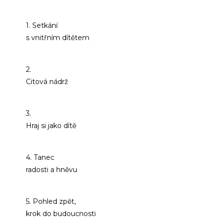
1. Setkání
s vnitřním dítětem
2.
Citová nádrž
3.
Hraj si jako dítě
4. Tanec
radosti a hněvu
5. Pohled zpět,
krok do budoucnosti