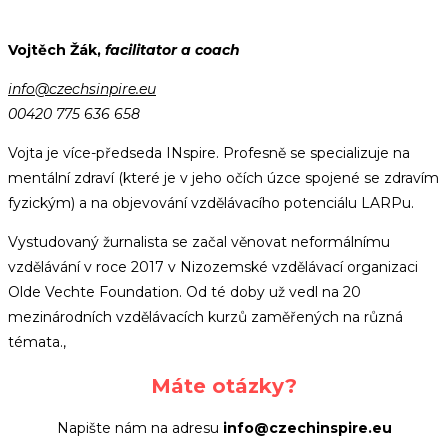
Vojtěch Žák,
facilitator a coach
info@czechsinpire.eu
00420 775 636 658
Vojta je více-předseda INspire. Profesně se specializuje na
mentální zdraví (které je v jeho očích úzce spojené se zdravím
fyzickým) a na objevování vzdělávacího potenciálu LARPu.
Vystudovaný žurnalista se začal věnovat neformálnímu
vzdělávání v roce 2017 v Nizozemské vzdělávací organizaci
Olde Vechte Foundation. Od té doby už vedl na 20
mezinárodních vzdělávacích kurzů zaměřených na různá
témata.,
Máte otázky?
Napište nám na adresu
info@czechinspire.eu