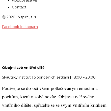
About-reserve
Contact
Ⓒ 2020 INspire, z. s.
Facebook
Instagram
OBEJMI SVÉ VNITŘNÍ DÍTĚ
Obejmi své vnitřní dítě
Skautský institut | 5 pondělních setkání | 18:00 –⁠ 20:00
Podívejte se do očí všem potlačovaným emocím a
pocitům, které v sobě nosíte. Objevte tvář svého
vnitřního dítěte, spřátelte se se svým vnitřním kritikem