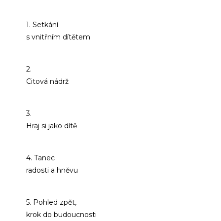
1. Setkání
s vnitřním dítětem
2.
Citová nádrž
3.
Hraj si jako dítě
4. Tanec
radosti a hněvu
5. Pohled zpět,
krok do budoucnosti